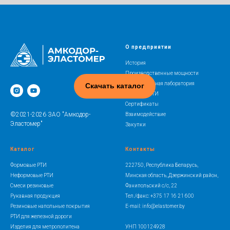
О предприятии
История
Производственные мощности
Испытательная лаборатория
Скачать каталог
Освоение РТИ
Сертификаты
©2021-2026 ЗАО "Амкодор-
Взаимодействие
Эластомер"
Закупки
Каталог
Контакты
Формовые РТИ
222750, Республика Беларусь,
Неформовые РТИ
Минская область, Дзержинский район,
Смеси резиновые
Фанипольский с/с, 22
Рукавная продукция
Тел./факс: +375 17 16 21 600
Резиновые напольные покрытия
E-mail: info@elastomer.by
РТИ для железной дороги
Изделия для метрополитена
УНП 100124928