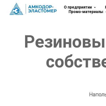
О предприятии
Промо-материалы
Резиновы
собств
Напол