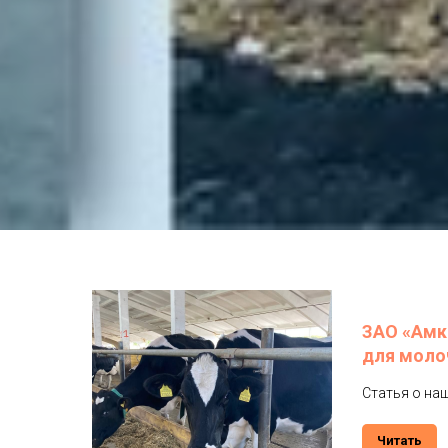
ЗАО «Амк
для моло
Статья о на
Читать