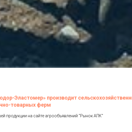
одор-Эластомер» производит сельскохозяйственн
чно-товарных ферм
шей продукции на сайте агрообъявлений "Рынок АПК"