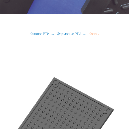
Каталог РТИ
→
Формовые РТИ
→
Ковры