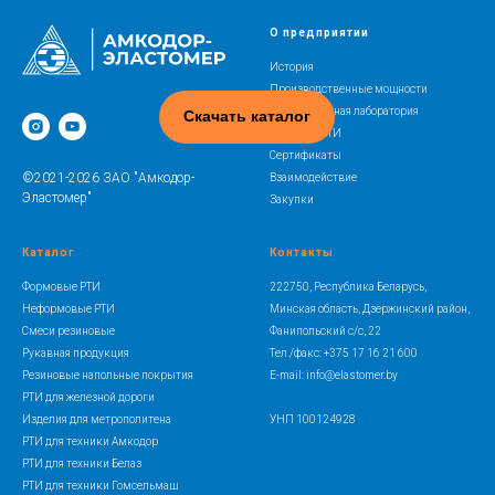
О предприятии
История
Производственные мощности
Испытательная лаборатория
Скачать каталог
Освоение РТИ
Сертификаты
©2021-2026 ЗАО "Амкодор-
Взаимодействие
Эластомер"
Закупки
Каталог
Контакты
Формовые РТИ
222750, Республика Беларусь,
Неформовые РТИ
Минская область, Дзержинский район,
Смеси резиновые
Фанипольский с/с, 22
Рукавная продукция
Тел./факс: +375 17 16 21 600
Резиновые напольные покрытия
E-mail: info@elastomer.by
РТИ для железной дороги
Изделия для метрополитена
УНП 100124928
РТИ для техники Амкодор
РТИ для техники Белаз
РТИ для техники Гомсельмаш