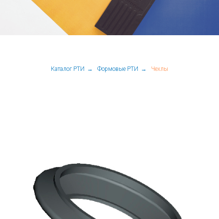
Каталог РТИ
→
Формовые РТИ
→
Чехлы