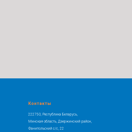
Контакты
222750, Республика Беларусь,
Минская область, Дзержинский район,
Фанипольский с/с, 22