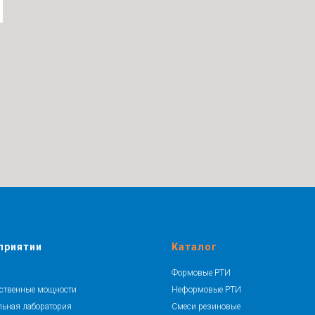
приятии
Каталог
Формовые РТИ
ственные мощности
Неформовые РТИ
льная лаборатория
Смеси резиновые