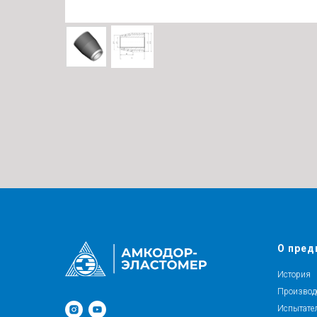
О пред
История
Производ
Испытате