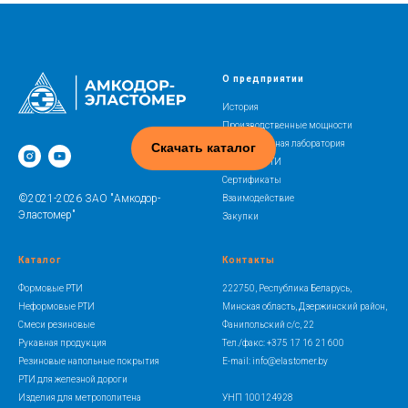
О предприятии
История
Производственные мощности
Испытательная лаборатория
Скачать каталог
Освоение РТИ
Сертификаты
©2021-2026 ЗАО "Амкодор-
Взаимодействие
Эластомер"
Закупки
Каталог
Контакты
Формовые РТИ
222750, Республика Беларусь,
Неформовые РТИ
Минская область, Дзержинский район,
Смеси резиновые
Фанипольский с/с, 22
Рукавная продукция
Тел./факс: +375 17 16 21 600
Резиновые напольные покрытия
E-mail: info@elastomer.by
РТИ для железной дороги
Изделия для метрополитена
УНП 100124928