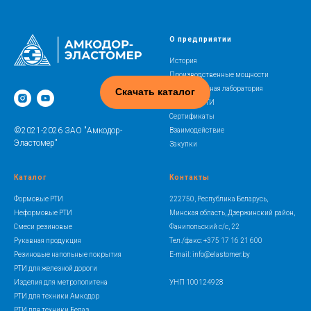
О предприятии
История
Производственные мощности
Испытательная лаборатория
Скачать каталог
Освоение РТИ
Сертификаты
©2021-2026 ЗАО "Амкодор-
Взаимодействие
Эластомер"
Закупки
Каталог
Контакты
Формовые РТИ
222750, Республика Беларусь,
Неформовые РТИ
Минская область, Дзержинский район,
Смеси резиновые
Фанипольский с/с, 22
Рукавная продукция
Тел./факс: +375 17 16 21 600
Резиновые напольные покрытия
E-mail: info@elastomer.by
РТИ для железной дороги
Изделия для метрополитена
УНП 100124928
РТИ для техники Амкодор
РТИ для техники Белаз