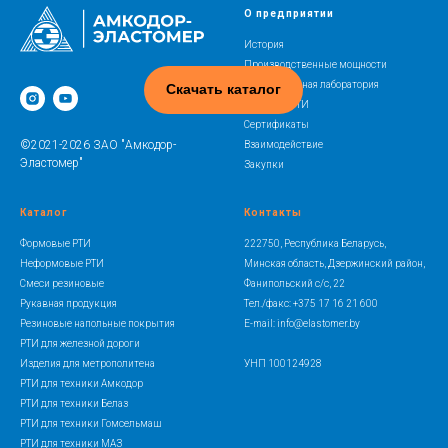
О предприятии
История
Производственные мощности
Испытательная лаборатория
Скачать каталог
Освоение РТИ
Сертификаты
©2021-2026 ЗАО "Амкодор-
Взаимодействие
Эластомер"
Закупки
Каталог
Контакты
Формовые РТИ
222750, Республика Беларусь,
Неформовые РТИ
Минская область, Дзержинский район,
Смеси резиновые
Фанипольский с/с, 22
Рукавная продукция
Тел./факс: +375 17 16 21 600
Резиновые напольные покрытия
E-mail: info@elastomer.by
РТИ для железной дороги
Изделия для метрополитена
УНП 100124928
РТИ для техники Амкодор
РТИ для техники Белаз
РТИ для техники Гомсельмаш
РТИ для техники МАЗ