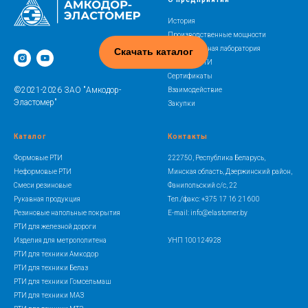
История
Производственные мощности
Испытательная лаборатория
Скачать каталог
Освоение РТИ
Сертификаты
©2021-2026 ЗАО "Амкодор-
Взаимодействие
Эластомер"
Закупки
Каталог
Контакты
Формовые РТИ
222750, Республика Беларусь,
Неформовые РТИ
Минская область, Дзержинский район,
Смеси резиновые
Фанипольский с/с, 22
Рукавная продукция
Тел./факс: +375 17 16 21 600
Резиновые напольные покрытия
E-mail: info@elastomer.by
РТИ для железной дороги
Изделия для метрополитена
УНП 100124928
РТИ для техники Амкодор
РТИ для техники Белаз
РТИ для техники Гомсельмаш
РТИ для техники МАЗ