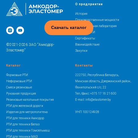
О предприятии
История
Производственные мощности
Испытательная лаборатория
Скачать каталог
Освоение РТИ
Сертификаты
©2021-2026 ЗАО "Амкодор-
Взаимодействие
Эластомер"
Закупки
Каталог
Контакты
Формовые РТИ
222750, Республика Беларусь,
Неформовые РТИ
Минская область, Дзержинский район,
Смеси резиновые
Фанипольский с/с, 22
Рукавная продукция
Тел./факс: +375 17 16 21 600
Резиновые напольные покрытия
E-mail: info@elastomer.by
РТИ для железной дороги
Изделия для метрополитена
УНП 100124928
РТИ для техники Амкодор
РТИ для техники Белаз
РТИ для техники Гомсельмаш
РТИ для техники МАЗ