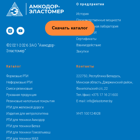
О предприятии
История
Производственные мощности
Испытательная лаборатория
Скачать каталог
Освоение РТИ
Сертификаты
©2021-2026 ЗАО "Амкодор-
Взаимодействие
Эластомер"
Закупки
Каталог
Контакты
Формовые РТИ
222750, Республика Беларусь,
Неформовые РТИ
Минская область, Дзержинский район,
Смеси резиновые
Фанипольский с/с, 22
Рукавная продукция
Тел./факс: +375 17 16 21 600
Резиновые напольные покрытия
E-mail: info@elastomer.by
РТИ для железной дороги
Изделия для метрополитена
УНП 100124928
РТИ для техники Амкодор
РТИ для техники Белаз
РТИ для техники Гомсельмаш
РТИ для техники МАЗ