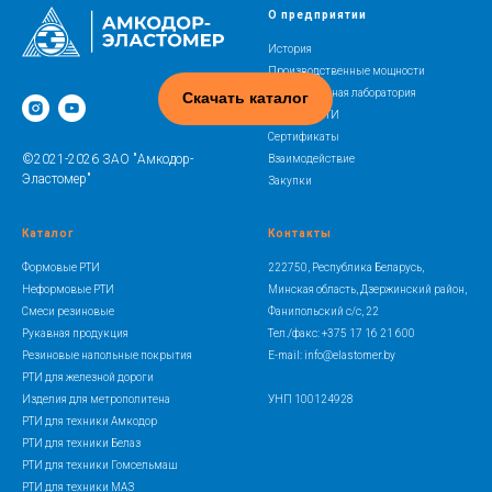
О предприятии
История
Производственные мощности
Испытательная лаборатория
Скачать каталог
Освоение РТИ
Сертификаты
©2021-2026 ЗАО "Амкодор-
Взаимодействие
Эластомер"
Закупки
Каталог
Контакты
Формовые РТИ
222750, Республика Беларусь,
Неформовые РТИ
Минская область, Дзержинский район,
Смеси резиновые
Фанипольский с/с, 22
Рукавная продукция
Тел./факс: +375 17 16 21 600
Резиновые напольные покрытия
E-mail: info@elastomer.by
РТИ для железной дороги
Изделия для метрополитена
УНП 100124928
РТИ для техники Амкодор
РТИ для техники Белаз
РТИ для техники Гомсельмаш
РТИ для техники МАЗ