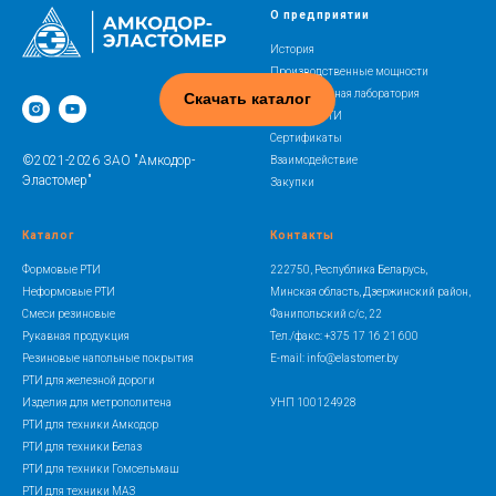
О предприятии
История
Производственные мощности
Испытательная лаборатория
Скачать каталог
Освоение РТИ
Сертификаты
©2021-2026 ЗАО "Амкодор-
Взаимодействие
Эластомер"
Закупки
Каталог
Контакты
Формовые РТИ
222750, Республика Беларусь,
Неформовые РТИ
Минская область, Дзержинский район,
Смеси резиновые
Фанипольский с/с, 22
Рукавная продукция
Тел./факс: +375 17 16 21 600
Резиновые напольные покрытия
E-mail: info@elastomer.by
РТИ для железной дороги
Изделия для метрополитена
УНП 100124928
РТИ для техники Амкодор
РТИ для техники Белаз
РТИ для техники Гомсельмаш
РТИ для техники МАЗ