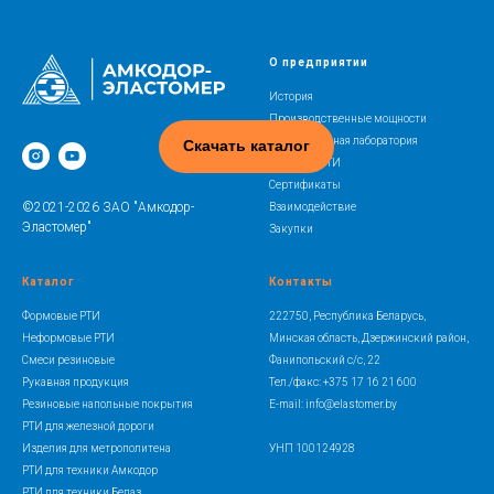
О предприятии
История
Производственные мощности
Испытательная лаборатория
Скачать каталог
Освоение РТИ
Сертификаты
©2021-2026 ЗАО "Амкодор-
Взаимодействие
Эластомер"
Закупки
Каталог
Контакты
Формовые РТИ
222750, Республика Беларусь,
Неформовые РТИ
Минская область, Дзержинский район,
Смеси резиновые
Фанипольский с/с, 22
Рукавная продукция
Тел./факс: +375 17 16 21 600
Резиновые напольные покрытия
E-mail: info@elastomer.by
РТИ для железной дороги
Изделия для метрополитена
УНП 100124928
РТИ для техники Амкодор
РТИ для техники Белаз