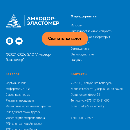
О предприятии
История
Производственные мощности
Испытательная лаборатория
Скачать каталог
Освоение РТИ
Сертификаты
©2021-2026 ЗАО "Амкодор-
Взаимодействие
Эластомер"
Закупки
Каталог
Контакты
Формовые РТИ
222750, Республика Беларусь,
Неформовые РТИ
Минская область, Дзержинский район,
Смеси резиновые
Фанипольский с/с, 22
Рукавная продукция
Тел./факс: +375 17 16 21 600
Резиновые напольные покрытия
E-mail: info@elastomer.by
РТИ для железной дороги
Изделия для метрополитена
УНП 100124928
РТИ для техники Амкодор
РТИ для техники Белаз