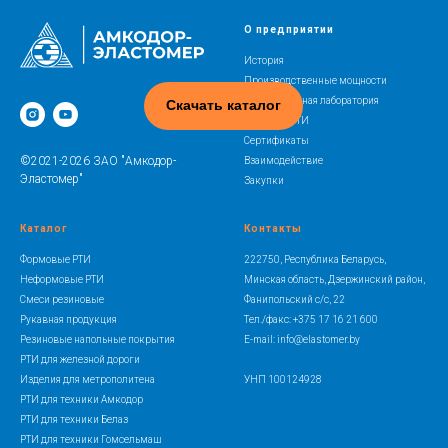
О предприятии
История
Производственные мощности
Испытательная лаборатория
Скачать каталог
Освоение РТИ
Сертификаты
©2021-2026 ЗАО "Амкодор-
Взаимодействие
Эластомер"
Закупки
Каталог
Контакты
Формовые РТИ
222750, Республика Беларусь,
Неформовые РТИ
Минская область, Дзержинский район,
Смеси резиновые
Фанипольский с/с, 22
Рукавная продукция
Тел./факс: +375 17 16 21 600
Резиновые напольные покрытия
E-mail: info@elastomer.by
РТИ для железной дороги
Изделия для метрополитена
УНП 100124928
РТИ для техники Амкодор
РТИ для техники Белаз
РТИ для техники Гомсельмаш