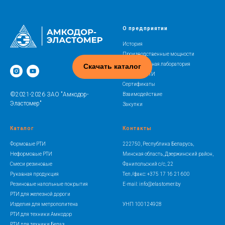
О предприятии
История
Производственные мощности
Испытательная лаборатория
Скачать каталог
Освоение РТИ
Сертификаты
©2021-2026 ЗАО "Амкодор-
Взаимодействие
Эластомер"
Закупки
Каталог
Контакты
Формовые РТИ
222750, Республика Беларусь,
Неформовые РТИ
Минская область, Дзержинский район,
Смеси резиновые
Фанипольский с/с, 22
Рукавная продукция
Тел./факс: +375 17 16 21 600
Резиновые напольные покрытия
E-mail: info@elastomer.by
РТИ для железной дороги
Изделия для метрополитена
УНП 100124928
РТИ для техники Амкодор
РТИ для техники Белаз