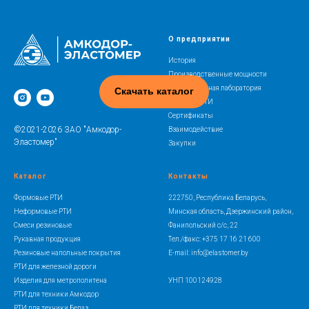
О предприятии
История
Производственные мощности
Испытательная лаборатория
Скачать каталог
Освоение РТИ
Сертификаты
©2021-2026 ЗАО "Амкодор-
Взаимодействие
Эластомер"
Закупки
Каталог
Контакты
Формовые РТИ
222750, Республика Беларусь,
Неформовые РТИ
Минская область, Дзержинский район,
Смеси резиновые
Фанипольский с/с, 22
Рукавная продукция
Тел./факс: +375 17 16 21 600
Резиновые напольные покрытия
E-mail: info@elastomer.by
РТИ для железной дороги
Изделия для метрополитена
УНП 100124928
РТИ для техники Амкодор
РТИ для техники Белаз