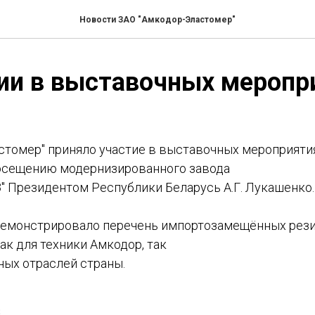
Новости ЗАО "Амкодор-Эластомер"
ии в выставочных меропр
стомер" приняло участие в выставочных мероприятия
осещению модернизированного завода
" Президентом Республики Беларусь А.Г. Лукашенко.
емонстрировало перечень импортозамещённых рез
к для техники Амкодор, так
ных отраслей страны.
2